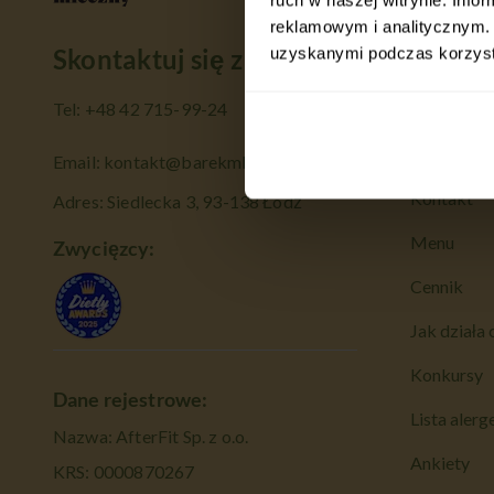
Cateri
reklamowym i analitycznym. 
Skontaktuj się z nami
uzyskanymi podczas korzysta
Panel Klie
Tel:
+48 42 715-99-24
Rabat 33% 
O nas
Email:
kontakt@barekmleczny.pl
Kontakt
Adres: Siedlecka 3, 93-138 Łódź
Menu
Zwycięzcy:
Cennik
Jak działa 
Konkursy
Dane rejestrowe:
Lista aler
Nazwa: AfterFit Sp. z o.o.
Ankiety
KRS: 0000870267