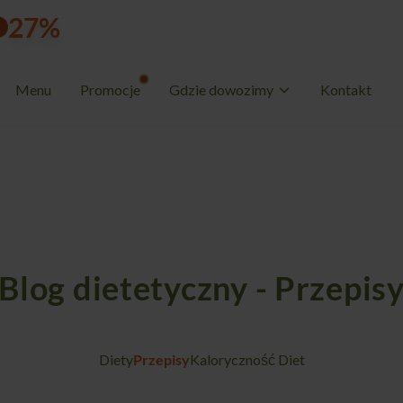
27%
rabatu
POLSKAKUC
d
h
m
s
Użyj kodu:
zostało:
10
20
42
44
Menu
Promocje
Gdzie dowozimy
Kontakt
Blog dietetyczny - Przepis
Diety
Przepisy
Kaloryczność Diet