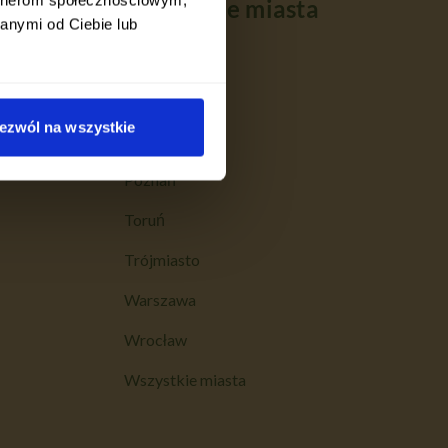
Popularne miasta
anymi od Ciebie lub
Kraków
Łódź
ezwól na wszystkie
Lublin
Poznań
Toruń
Trójmiasto
Warszawa
Wrocław
Wszystkie miasta