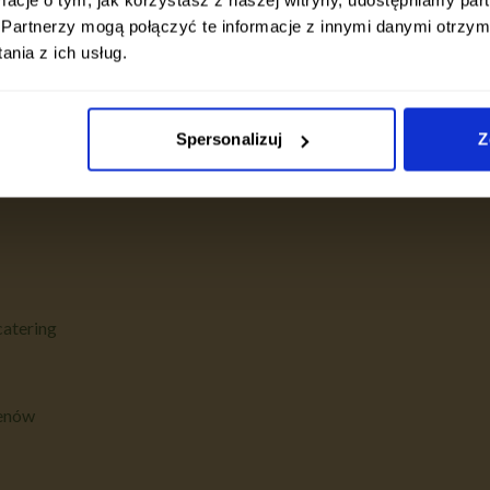
ng
Popularne diety
Partnerzy mogą połączyć te informacje z innymi danymi otrzym
nia z ich usług.
nta
Dieta Wybór Menu
na start
Spersonalizuj
Z
catering
genów