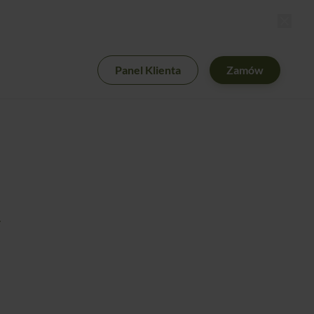
HNIA
Panel Klienta
Zamów
y