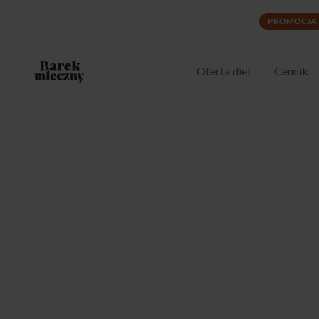
PROMOCJA
Oferta diet
Cennik
Catering dietetyczny Barek Mleczny